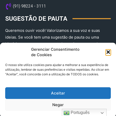
(91) 98224 - 3111
SUGESTÃO DE PAUTA
Queremos ouvir você! Valorizamos a sua voz e suas
ideias. Se você tem uma sugestão de pauta ou uma
história que merece ser contada, envie-nos agora!
Gerenciar Consentimento
(91) 98224 - 3111
de Cookies
O nosso site utiliza cookies para ajudar a melhorar a sua experiência de
utilização, lembrar de suas preferências e visitas repetidas. Ao clicar em
“Aceitar”, você concorda com a utilização de TODOS os cookies.
Aceitar
© 2025 A Província do Pará CNPJ: 04.901.141/0001-36 End .
Negar
Trav. Quintino Bocaiuva 2301, Ed. Rogério Fernandez – Sala
2701- Cremação – CEP 66045.315
Português