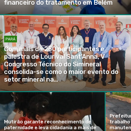
financeiro do tratamento em Belém
PARÁ
Com mais de 250 participantes e
palestra de Lourival Sant’Anna, V
Congresso Técnico do Simineral
consolida-se como o maior evento do
setor mineral na...
Prefeitu
Mutirão garante reconhecimento de
trabalho
paternidade e leva cidadania a mais de
manutenç