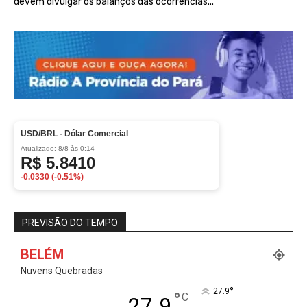
devem divulgar os balanços das ocorrências...
USD/BRL - Dólar Comercial
Atualizado:
8/8 às 0:14
R$ 5.8410
-0.0330 (-0.51%)
PREVISÃO DO TEMPO
BELÉM
Nuvens Quebradas
°
27.9
°
C
27.9