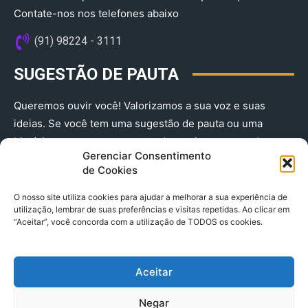
Contate-nos nos telefones abaixo
(91) 98224 - 3111
SUGESTÃO DE PAUTA
Queremos ouvir você! Valorizamos a sua voz e suas
ideias. Se você tem uma sugestão de pauta ou uma
história que merece ser contada, envie-nos agora!
Gerenciar Consentimento
(91) 98224 - 3111
de Cookies
O nosso site utiliza cookies para ajudar a melhorar a sua experiência de
utilização, lembrar de suas preferências e visitas repetidas. Ao clicar em
“Aceitar”, você concorda com a utilização de TODOS os cookies.
Aceitar
© 2025 A Província do Pará CNPJ: 04.901.141/0001-36 End .
Negar
Trav. Quintino Bocaiuva 2301, Ed. Rogério Fernandez – Sala