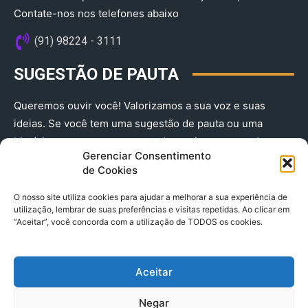
Contate-nos nos telefones abaixo
(91) 98224 - 3111
SUGESTÃO DE PAUTA
Queremos ouvir você! Valorizamos a sua voz e suas
ideias. Se você tem uma sugestão de pauta ou uma
história que merece ser contada, envie-nos agora!
Gerenciar Consentimento
(91) 98224 - 3111
de Cookies
O nosso site utiliza cookies para ajudar a melhorar a sua experiência de
utilização, lembrar de suas preferências e visitas repetidas. Ao clicar em
“Aceitar”, você concorda com a utilização de TODOS os cookies.
Aceitar
© 2025 A Província do Pará CNPJ: 04.901.141/0001-36 End .
Negar
Trav. Quintino Bocaiuva 2301, Ed. Rogério Fernandez – Sala