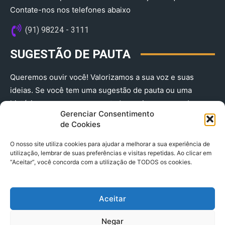
Contate-nos nos telefones abaixo
(91) 98224 - 3111
SUGESTÃO DE PAUTA
Queremos ouvir você! Valorizamos a sua voz e suas
ideias. Se você tem uma sugestão de pauta ou uma
história que merece ser contada, envie-nos agora!
Gerenciar Consentimento
(91) 98224 - 3111
de Cookies
O nosso site utiliza cookies para ajudar a melhorar a sua experiência de
utilização, lembrar de suas preferências e visitas repetidas. Ao clicar em
“Aceitar”, você concorda com a utilização de TODOS os cookies.
Aceitar
© 2025 A Província do Pará CNPJ: 04.901.141/0001-36 End .
Negar
Trav. Quintino Bocaiuva 2301, Ed. Rogério Fernandez – Sala