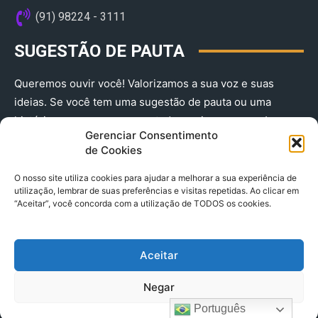
(91) 98224 - 3111
SUGESTÃO DE PAUTA
Queremos ouvir você! Valorizamos a sua voz e suas
ideias. Se você tem uma sugestão de pauta ou uma
história que merece ser contada, envie-nos agora!
Gerenciar Consentimento
(91) 98224 - 3111
de Cookies
O nosso site utiliza cookies para ajudar a melhorar a sua experiência de
utilização, lembrar de suas preferências e visitas repetidas. Ao clicar em
“Aceitar”, você concorda com a utilização de TODOS os cookies.
Aceitar
© 2025 A Província do Pará CNPJ: 04.901.141/0001-36 End .
Negar
Trav. Quintino Bocaiuva 2301, Ed. Rogério Fernandez – Sala
2701- Cremação – CEP 66045.315
Português