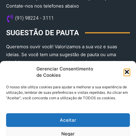
Contate-nos nos telefones abaixo
(91) 98224 - 3111
SUGESTÃO DE PAUTA
Queremos ouvir você! Valorizamos a sua voz e suas
ideias. Se você tem uma sugestão de pauta ou uma
história que merece ser contada, envie-nos agora!
Gerenciar Consentimento
(91) 98224 - 3111
de Cookies
O nosso site utiliza cookies para ajudar a melhorar a sua experiência de
utilização, lembrar de suas preferências e visitas repetidas. Ao clicar em
“Aceitar”, você concorda com a utilização de TODOS os cookies.
Aceitar
© 2025 A Província do Pará CNPJ: 04.901.141/0001-36 End .
Negar
Trav. Quintino Bocaiuva 2301, Ed. Rogério Fernandez – Sala