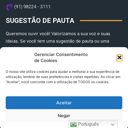
(91) 98224 - 3111
SUGESTÃO DE PAUTA
Queremos ouvir você! Valorizamos a sua voz e suas
ideias. Se você tem uma sugestão de pauta ou uma
história que merece ser contada, envie-nos agora!
Gerenciar Consentimento
(91) 98224 - 3111
de Cookies
O nosso site utiliza cookies para ajudar a melhorar a sua experiência de
utilização, lembrar de suas preferências e visitas repetidas. Ao clicar em
“Aceitar”, você concorda com a utilização de TODOS os cookies.
Aceitar
© 2025 A Província do Pará CNPJ: 04.901.141/0001-36 End .
Negar
Trav. Quintino Bocaiuva 2301, Ed. Rogério Fernandez – Sala
2701- Cremação – CEP 66045.315
Português