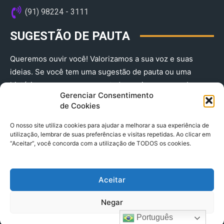
(91) 98224 - 3111
SUGESTÃO DE PAUTA
Queremos ouvir você! Valorizamos a sua voz e suas
ideias. Se você tem uma sugestão de pauta ou uma
história que merece ser contada, envie-nos agora!
Gerenciar Consentimento
(91) 98224 - 3111
de Cookies
O nosso site utiliza cookies para ajudar a melhorar a sua experiência de
utilização, lembrar de suas preferências e visitas repetidas. Ao clicar em
“Aceitar”, você concorda com a utilização de TODOS os cookies.
Aceitar
© 2025 A Província do Pará CNPJ: 04.901.141/0001-36 End .
Negar
Trav. Quintino Bocaiuva 2301, Ed. Rogério Fernandez – Sala
2701- Cremação – CEP 66045.315
Português