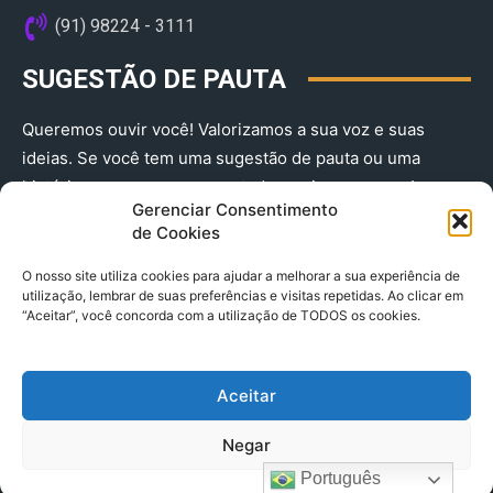
(91) 98224 - 3111
SUGESTÃO DE PAUTA
Queremos ouvir você! Valorizamos a sua voz e suas
ideias. Se você tem uma sugestão de pauta ou uma
história que merece ser contada, envie-nos agora!
Gerenciar Consentimento
(91) 98224 - 3111
de Cookies
O nosso site utiliza cookies para ajudar a melhorar a sua experiência de
utilização, lembrar de suas preferências e visitas repetidas. Ao clicar em
“Aceitar”, você concorda com a utilização de TODOS os cookies.
Aceitar
© 2025 A Província do Pará CNPJ: 04.901.141/0001-36 End .
Negar
Trav. Quintino Bocaiuva 2301, Ed. Rogério Fernandez – Sala
2701- Cremação – CEP 66045.315
Português