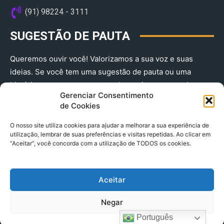
(91) 98224 - 3111
SUGESTÃO DE PAUTA
Queremos ouvir você! Valorizamos a sua voz e suas
ideias. Se você tem uma sugestão de pauta ou uma
história que merece ser contada, envie-nos agora!
Gerenciar Consentimento
(91) 98224 - 3111
de Cookies
O nosso site utiliza cookies para ajudar a melhorar a sua experiência de
utilização, lembrar de suas preferências e visitas repetidas. Ao clicar em
“Aceitar”, você concorda com a utilização de TODOS os cookies.
Aceitar
© 2025 A Província do Pará CNPJ: 04.901.141/0001-36 End .
Negar
Trav. Quintino Bocaiuva 2301, Ed. Rogério Fernandez – Sala
2701- Cremação – CEP 66045.315
Português