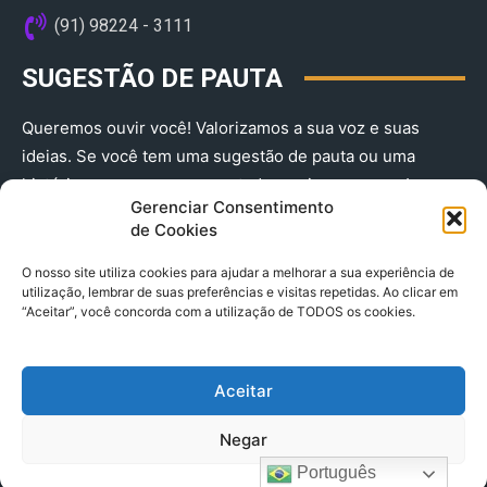
(91) 98224 - 3111
SUGESTÃO DE PAUTA
Queremos ouvir você! Valorizamos a sua voz e suas
ideias. Se você tem uma sugestão de pauta ou uma
história que merece ser contada, envie-nos agora!
Gerenciar Consentimento
(91) 98224 - 3111
de Cookies
O nosso site utiliza cookies para ajudar a melhorar a sua experiência de
utilização, lembrar de suas preferências e visitas repetidas. Ao clicar em
“Aceitar”, você concorda com a utilização de TODOS os cookies.
Aceitar
© 2025 A Província do Pará CNPJ: 04.901.141/0001-36 End .
Negar
Trav. Quintino Bocaiuva 2301, Ed. Rogério Fernandez – Sala
2701- Cremação – CEP 66045.315
Português