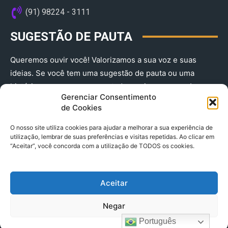
(91) 98224 - 3111
SUGESTÃO DE PAUTA
Queremos ouvir você! Valorizamos a sua voz e suas
ideias. Se você tem uma sugestão de pauta ou uma
história que merece ser contada, envie-nos agora!
Gerenciar Consentimento
(91) 98224 - 3111
de Cookies
O nosso site utiliza cookies para ajudar a melhorar a sua experiência de
utilização, lembrar de suas preferências e visitas repetidas. Ao clicar em
“Aceitar”, você concorda com a utilização de TODOS os cookies.
Aceitar
© 2025 A Província do Pará CNPJ: 04.901.141/0001-36 End .
Negar
Trav. Quintino Bocaiuva 2301, Ed. Rogério Fernandez – Sala
2701- Cremação – CEP 66045.315
Português