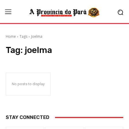
Home
Tags
Joelma
Tag:
joelma
No posts to display
STAY CONNECTED