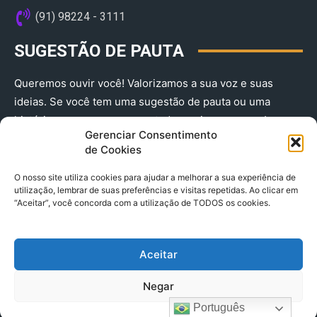
(91) 98224 - 3111
SUGESTÃO DE PAUTA
Queremos ouvir você! Valorizamos a sua voz e suas
ideias. Se você tem uma sugestão de pauta ou uma
história que merece ser contada, envie-nos agora!
Gerenciar Consentimento
(91) 98224 - 3111
de Cookies
O nosso site utiliza cookies para ajudar a melhorar a sua experiência de
utilização, lembrar de suas preferências e visitas repetidas. Ao clicar em
“Aceitar”, você concorda com a utilização de TODOS os cookies.
Aceitar
© 2025 A Província do Pará CNPJ: 04.901.141/0001-36 End .
Negar
Trav. Quintino Bocaiuva 2301, Ed. Rogério Fernandez – Sala
2701- Cremação – CEP 66045.315
Português