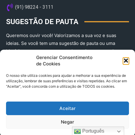
(91) 98224 - 3111
SUGESTÃO DE PAUTA
Queremos ouvir você! Valorizamos a sua voz e suas
ideias. Se você tem uma sugestão de pauta ou uma
história que merece ser contada, envie-nos agora!
Gerenciar Consentimento
(91) 98224 - 3111
de Cookies
O nosso site utiliza cookies para ajudar a melhorar a sua experiência de
utilização, lembrar de suas preferências e visitas repetidas. Ao clicar em
“Aceitar”, você concorda com a utilização de TODOS os cookies.
Aceitar
© 2025 A Província do Pará CNPJ: 04.901.141/0001-36 End .
Negar
Trav. Quintino Bocaiuva 2301, Ed. Rogério Fernandez – Sala
2701- Cremação – CEP 66045.315
Português