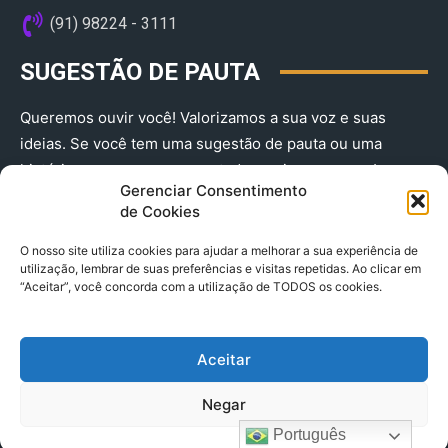
(91) 98224 - 3111
SUGESTÃO DE PAUTA
Queremos ouvir você! Valorizamos a sua voz e suas
ideias. Se você tem uma sugestão de pauta ou uma
história que merece ser contada, envie-nos agora!
Gerenciar Consentimento
(91) 98224 - 3111
de Cookies
O nosso site utiliza cookies para ajudar a melhorar a sua experiência de
utilização, lembrar de suas preferências e visitas repetidas. Ao clicar em
“Aceitar”, você concorda com a utilização de TODOS os cookies.
Aceitar
© 2025 A Província do Pará CNPJ: 04.901.141/0001-36 End .
Negar
Trav. Quintino Bocaiuva 2301, Ed. Rogério Fernandez – Sala
2701- Cremação – CEP 66045.315
Português