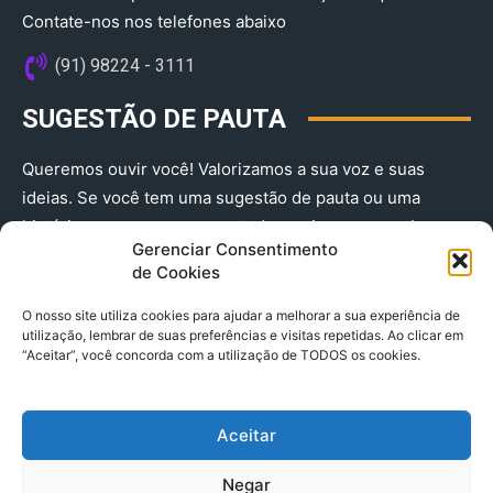
Contate-nos nos telefones abaixo
(91) 98224 - 3111
SUGESTÃO DE PAUTA
Queremos ouvir você! Valorizamos a sua voz e suas
ideias. Se você tem uma sugestão de pauta ou uma
história que merece ser contada, envie-nos agora!
Gerenciar Consentimento
(91) 98224 - 3111
de Cookies
O nosso site utiliza cookies para ajudar a melhorar a sua experiência de
utilização, lembrar de suas preferências e visitas repetidas. Ao clicar em
“Aceitar”, você concorda com a utilização de TODOS os cookies.
Aceitar
© 2025 A Província do Pará CNPJ: 04.901.141/0001-36 End .
Negar
Trav. Quintino Bocaiuva 2301, Ed. Rogério Fernandez – Sala