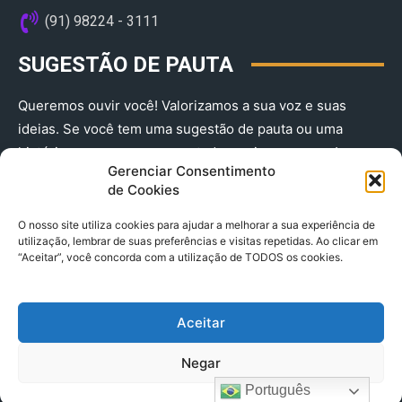
(91) 98224 - 3111
SUGESTÃO DE PAUTA
Queremos ouvir você! Valorizamos a sua voz e suas
ideias. Se você tem uma sugestão de pauta ou uma
história que merece ser contada, envie-nos agora!
Gerenciar Consentimento
(91) 98224 - 3111
de Cookies
O nosso site utiliza cookies para ajudar a melhorar a sua experiência de
utilização, lembrar de suas preferências e visitas repetidas. Ao clicar em
“Aceitar”, você concorda com a utilização de TODOS os cookies.
Aceitar
© 2025 A Província do Pará CNPJ: 04.901.141/0001-36 End .
Negar
Trav. Quintino Bocaiuva 2301, Ed. Rogério Fernandez – Sala
2701- Cremação – CEP 66045.315
Português