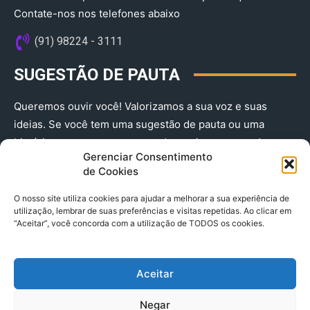
Contate-nos nos telefones abaixo
(91) 98224 - 3111
SUGESTÃO DE PAUTA
Queremos ouvir você! Valorizamos a sua voz e suas
ideias. Se você tem uma sugestão de pauta ou uma
história que merece ser contada, envie-nos agora!
Gerenciar Consentimento
(91) 98224 - 3111
de Cookies
O nosso site utiliza cookies para ajudar a melhorar a sua experiência de
utilização, lembrar de suas preferências e visitas repetidas. Ao clicar em
“Aceitar”, você concorda com a utilização de TODOS os cookies.
Aceitar
© 2025 A Província do Pará CNPJ: 04.901.141/0001-36 End .
Negar
Trav. Quintino Bocaiuva 2301, Ed. Rogério Fernandez – Sala