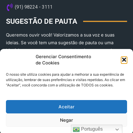
(91) 98224 - 3111
SUGESTÃO DE PAUTA
Queremos ouvir você! Valorizamos a sua voz e suas
ideias. Se você tem uma sugestão de pauta ou uma
história que merece ser contada, envie-nos agora!
Gerenciar Consentimento
(91) 98224 - 3111
de Cookies
O nosso site utiliza cookies para ajudar a melhorar a sua experiência de
utilização, lembrar de suas preferências e visitas repetidas. Ao clicar em
“Aceitar”, você concorda com a utilização de TODOS os cookies.
Aceitar
© 2025 A Província do Pará CNPJ: 04.901.141/0001-36 End .
Negar
Trav. Quintino Bocaiuva 2301, Ed. Rogério Fernandez – Sala
2701- Cremação – CEP 66045.315
Português