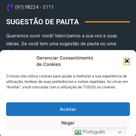
(91) 98224 - 3111
SUGESTÃO DE PAUTA
Queremos ouvir você! Valorizamos a sua voz e suas
ideias. Se você tem uma sugestão de pauta ou uma
história que merece ser contada, envie-nos agora!
Gerenciar Consentimento
(91) 98224 - 3111
de Cookies
O nosso site utiliza cookies para ajudar a melhorar a sua experiência de
utilização, lembrar de suas preferências e visitas repetidas. Ao clicar em
“Aceitar”, você concorda com a utilização de TODOS os cookies.
Aceitar
© 2025 A Província do Pará CNPJ: 04.901.141/0001-36 End .
Negar
Trav. Quintino Bocaiuva 2301, Ed. Rogério Fernandez – Sala
2701- Cremação – CEP 66045.315
Português