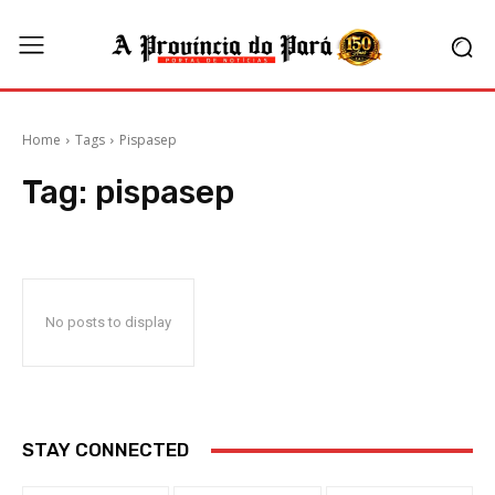
Home
Tags
Pispasep
Tag:
pispasep
No posts to display
STAY CONNECTED