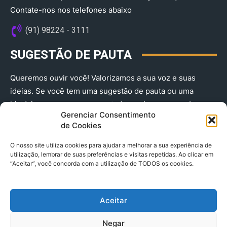
Contate-nos nos telefones abaixo
(91) 98224 - 3111
SUGESTÃO DE PAUTA
Queremos ouvir você! Valorizamos a sua voz e suas
ideias. Se você tem uma sugestão de pauta ou uma
história que merece ser contada, envie-nos agora!
Gerenciar Consentimento
(91) 98224 - 3111
de Cookies
O nosso site utiliza cookies para ajudar a melhorar a sua experiência de
utilização, lembrar de suas preferências e visitas repetidas. Ao clicar em
“Aceitar”, você concorda com a utilização de TODOS os cookies.
Aceitar
© 2025 A Província do Pará CNPJ: 04.901.141/0001-36 End .
Negar
Trav. Quintino Bocaiuva 2301, Ed. Rogério Fernandez – Sala