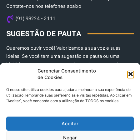
Contate-nos nos telefones abaixo
(91) 98224 - 3111
SUGESTÃO DE PAUTA
Queremos ouvir você! Valorizamos a sua voz e suas
ideias. Se você tem uma sugestão de pauta ou uma
história que merece ser contada, envie-nos agora!
Gerenciar Consentimento
(91) 98224 - 3111
de Cookies
O nosso site utiliza cookies para ajudar a melhorar a sua experiência de
utilização, lembrar de suas preferências e visitas repetidas. Ao clicar em
“Aceitar”, você concorda com a utilização de TODOS os cookies.
Aceitar
© 2025 A Província do Pará CNPJ: 04.901.141/0001-36 End .
Negar
Trav. Quintino Bocaiuva 2301, Ed. Rogério Fernandez – Sala