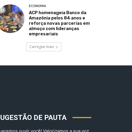
ECONOMIA
ACP homenageia Banco da
Amazônia pelos 84 anos e
reforça novas parcerias em
almoço com lideranças
empresariais
Carregue mais
SUGESTÃO DE PAUTA
ueremos ouvir você! Valorizamos a sua voz