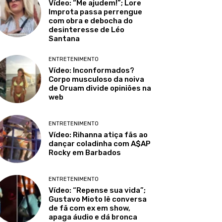
Vídeo: “Me ajudem!”; Lore
Improta passa perrengue
com obra e debocha do
desinteresse de Léo
Santana
ENTRETENIMENTO
Vídeo: Inconformados?
Corpo musculoso da noiva
de Oruam divide opiniões na
web
ENTRETENIMENTO
Vídeo: Rihanna atiça fãs ao
dançar coladinha com A$AP
Rocky em Barbados
ENTRETENIMENTO
Vídeo: “Repense sua vida”;
Gustavo Mioto lê conversa
de fã com ex em show,
apaga áudio e dá bronca