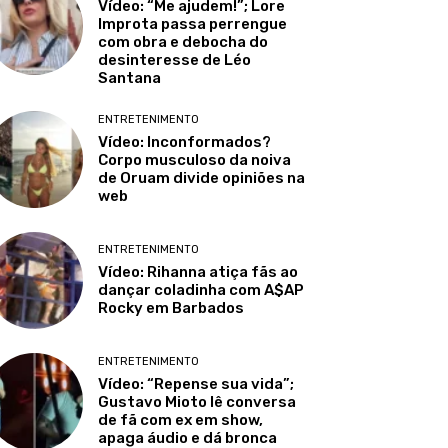
Vídeo: “Me ajudem!”; Lore
Improta passa perrengue
com obra e debocha do
desinteresse de Léo
Santana
ENTRETENIMENTO
Vídeo: Inconformados?
Corpo musculoso da noiva
de Oruam divide opiniões na
web
ENTRETENIMENTO
Vídeo: Rihanna atiça fãs ao
dançar coladinha com A$AP
Rocky em Barbados
ENTRETENIMENTO
Vídeo: “Repense sua vida”;
Gustavo Mioto lê conversa
de fã com ex em show,
apaga áudio e dá bronca