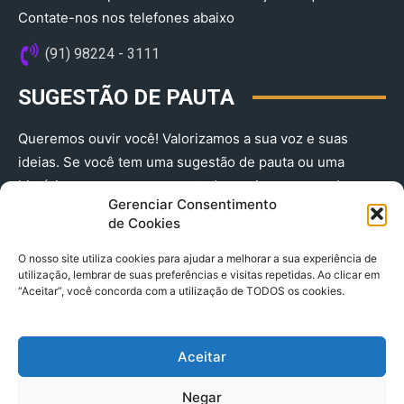
Contate-nos nos telefones abaixo
(91) 98224 - 3111
SUGESTÃO DE PAUTA
Queremos ouvir você! Valorizamos a sua voz e suas
ideias. Se você tem uma sugestão de pauta ou uma
história que merece ser contada, envie-nos agora!
Gerenciar Consentimento
(91) 98224 - 3111
de Cookies
O nosso site utiliza cookies para ajudar a melhorar a sua experiência de
utilização, lembrar de suas preferências e visitas repetidas. Ao clicar em
“Aceitar”, você concorda com a utilização de TODOS os cookies.
Aceitar
© 2025 A Província do Pará CNPJ: 04.901.141/0001-36 End .
Negar
Trav. Quintino Bocaiuva 2301, Ed. Rogério Fernandez – Sala