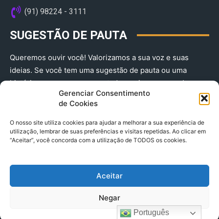
(91) 98224 - 3111
SUGESTÃO DE PAUTA
Queremos ouvir você! Valorizamos a sua voz e suas
ideias. Se você tem uma sugestão de pauta ou uma
história que merece ser contada, envie-nos agora!
Gerenciar Consentimento
(91) 98224 - 3111
de Cookies
O nosso site utiliza cookies para ajudar a melhorar a sua experiência de
utilização, lembrar de suas preferências e visitas repetidas. Ao clicar em
“Aceitar”, você concorda com a utilização de TODOS os cookies.
Aceitar
© 2025 A Província do Pará CNPJ: 04.901.141/0001-36 End .
Negar
Trav. Quintino Bocaiuva 2301, Ed. Rogério Fernandez – Sala
2701- Cremação – CEP 66045.315
Português