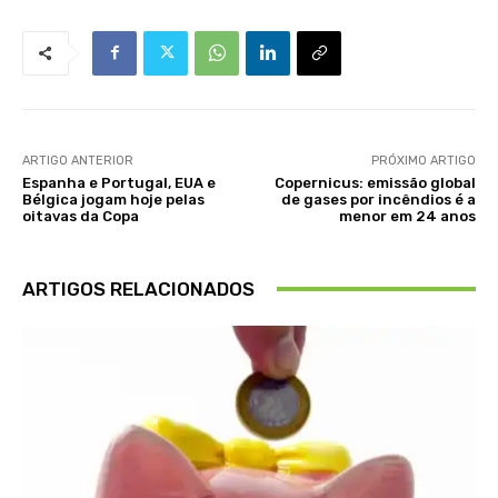
ARTIGO ANTERIOR
PRÓXIMO ARTIGO
Espanha e Portugal, EUA e
Copernicus: emissão global
Bélgica jogam hoje pelas
de gases por incêndios é a
oitavas da Copa
menor em 24 anos
ARTIGOS RELACIONADOS