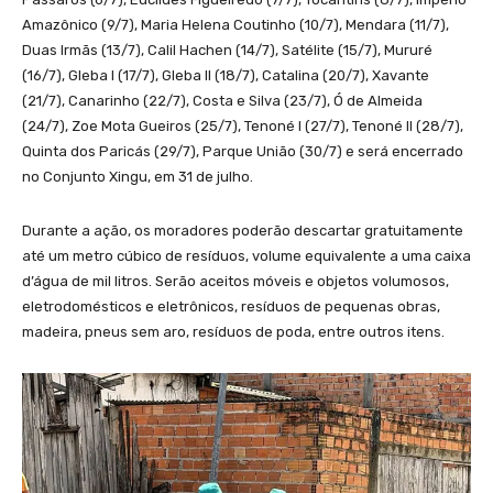
Amazônico (9/7), Maria Helena Coutinho (10/7), Mendara (11/7),
Duas Irmãs (13/7), Calil Hachen (14/7), Satélite (15/7), Mururé
(16/7), Gleba I (17/7), Gleba II (18/7), Catalina (20/7), Xavante
(21/7), Canarinho (22/7), Costa e Silva (23/7), Ó de Almeida
(24/7), Zoe Mota Gueiros (25/7), Tenoné I (27/7), Tenoné II (28/7),
Quinta dos Paricás (29/7), Parque União (30/7) e será encerrado
no Conjunto Xingu, em 31 de julho.
Durante a ação, os moradores poderão descartar gratuitamente
até um metro cúbico de resíduos, volume equivalente a uma caixa
d’água de mil litros. Serão aceitos móveis e objetos volumosos,
eletrodomésticos e eletrônicos, resíduos de pequenas obras,
madeira, pneus sem aro, resíduos de poda, entre outros itens.