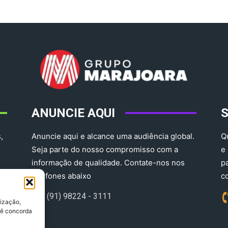
ANUNCIE AQUI
,
Anuncie aqui e alcance uma audiência global.
Q
Seja parte do nosso compromisso com a
e
informação de qualidade. Contate-nos nos
p
telefones abaixo
c
(91) 98224 - 3111
lização,
ocê concorda