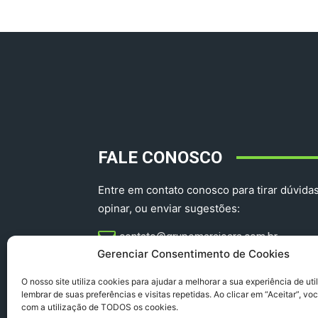
FALE CONOSCO
Entre em contato conosco para tirar dúvidas
opinar, ou enviar sugestões:
contato@grupomarajoara.com.br
Gerenciar Consentimento de Cookies
aprovinciadoparacomercial@gmail.com​
O nosso site utiliza cookies para ajudar a melhorar a sua experiência de uti
lembrar de suas preferências e visitas repetidas. Ao clicar em “Aceitar”, v
com a utilização de TODOS os cookies.