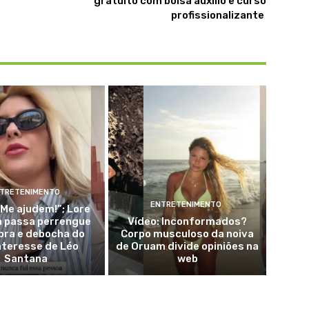
gratuito com bolsa auxílio e curso
profissionalizante
TRETENIMENTO
ENTRETENIMENTO
“Me ajudem!”; Lore
a passa perrengue
Vídeo: Inconformados?
bra e debocha do
Corpo musculoso da noiva
nteresse de Léo
de Oruam divide opiniões na
Santana
web