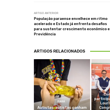
ARTIGO ANTERIOR
População paraense envelhece em ritmo
acelerado e Estado já enfrenta desafios
para sustentar crescimento econômico e
Previdência
ARTIGOS RELACIONADOS
Com
particip
PARÁ
Louri
Autistas: autistas ganham
Congr