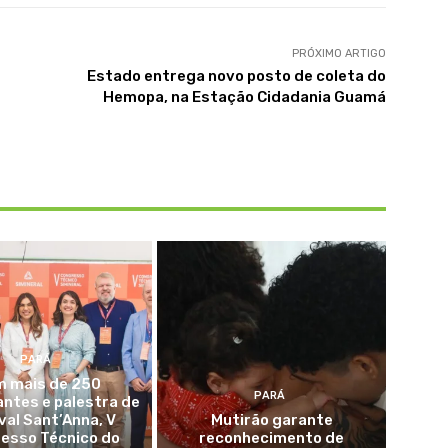
PRÓXIMO ARTIGO
Estado entrega novo posto de coleta do
Hemopa, na Estação Cidadania Guamá
PARÁ
 mais de 250
PARÁ
antes e palestra de
val Sant’Anna, V
Mutirão garante
esso Técnico do
reconhecimento de