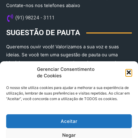
Contate-nos nos telefones abaixo
(91) 98224 - 3111
SUGESTÃO DE PAUTA
Queremos ouvir você! Valorizamos a sua voz e suas
ideias. Se você tem uma sugestão de pauta ou uma
história que merece ser contada, envie-nos agora!
Gerenciar Consentimento
(91) 98224 - 3111
de Cookies
O nosso site utiliza cookies para ajudar a melhorar a sua experiência de
utilização, lembrar de suas preferências e visitas repetidas. Ao clicar em
“Aceitar”, você concorda com a utilização de TODOS os cookies.
Aceitar
© 2025 A Província do Pará CNPJ: 04.901.141/0001-36 End .
Negar
Trav. Quintino Bocaiuva 2301, Ed. Rogério Fernandez – Sala