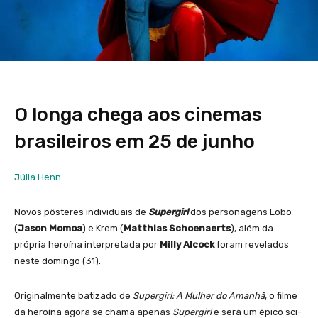
O longa chega aos cinemas
brasileiros em 25 de junho
Júlia Henn
Novos pôsteres individuais de
Supergirl
dos personagens Lobo
(
Jason Momoa
) e Krem (
Matthias Schoenaerts
), além da
própria heroína interpretada por
Milly Alcock
foram revelados
neste domingo (31).
Originalmente batizado de
Supergirl: A Mulher do Amanhã
, o filme
da heroína agora se chama apenas
Supergirl
e será um épico sci-