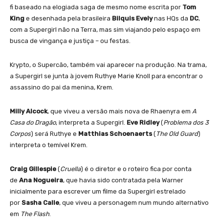
fi baseado na elogiada saga de mesmo nome escrita por
Tom
King
e desenhada pela brasileira
Bilquis Evely
nas HQs da
DC
,
com a Supergirl não na Terra, mas sim viajando pelo espaço em
busca de vingança e justiça – ou festas.
Krypto, o Supercão, também vai aparecer na produção. Na trama,
a Supergirl se junta à jovem Ruthye Marie Knoll para encontrar o
assassino do pai da menina, Krem.
Milly Alcock
, que viveu a versão mais nova de Rhaenyra em
A
Casa do Dragão
, interpreta a Supergirl.
Eve Ridley
(
Problema dos 3
Corpos
) será Ruthye e
Matthias Schoenaerts
(
The Old Guard
)
interpreta o temível Krem.
Craig Gillespie
(
Cruella
) é o diretor e o roteiro fica por conta
de
Ana Nogueira
, que havia sido contratada pela Warner
inicialmente para escrever um filme da Supergirl estrelado
por
Sasha Calle
, que viveu a personagem num mundo alternativo
em
The Flash
.