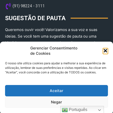
(91) 98224 - 3111
SUGESTÃO DE PAUTA
Queremos ouvir você! Valorizamos a sua voz e suas
ideias. Se você tem uma sugestão de pauta ou uma
história que merece ser contada, envie-nos agora!
Gerenciar Consentimento
(91) 98224 - 3111
de Cookies
O nosso site utiliza cookies para ajudar a melhorar a sua experiência de
utilização, lembrar de suas preferências e visitas repetidas. Ao clicar em
“Aceitar”, você concorda com a utilização de TODOS os cookies.
Aceitar
© 2025 A Província do Pará CNPJ: 04.901.141/0001-36 End .
Negar
Trav. Quintino Bocaiuva 2301, Ed. Rogério Fernandez – Sala
2701- Cremação – CEP 66045.315
Português