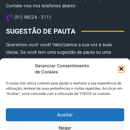
Contate-nos nos telefones abaixo
(91) 98224 - 3111
SUGESTÃO DE PAUTA
Queremos ouvir você! Valorizamos a sua voz e suas
ideias. Se você tem uma sugestão de pauta ou uma
história que merece ser contada, envie-nos agora!
Gerenciar Consentimento
(91) 98224 - 3111
de Cookies
O nosso site utiliza cookies para ajudar a melhorar a sua experiência de
utilização, lembrar de suas preferências e visitas repetidas. Ao clicar em
“Aceitar”, você concorda com a utilização de TODOS os cookies.
Aceitar
© 2025 A Província do Pará CNPJ: 04.901.141/0001-36 End .
Negar
Trav. Quintino Bocaiuva 2301, Ed. Rogério Fernandez – Sala