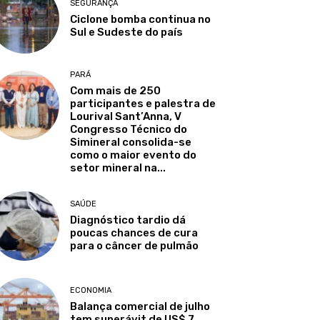
SEGURANÇA
Ciclone bomba continua no
Sul e Sudeste do país
PARÁ
Com mais de 250
participantes e palestra de
Lourival Sant’Anna, V
Congresso Técnico do
Simineral consolida-se
como o maior evento do
setor mineral na...
SAÚDE
Diagnóstico tardio dá
poucas chances de cura
para o câncer de pulmão
ECONOMIA
Balança comercial de julho
tem superávit de US$ 7