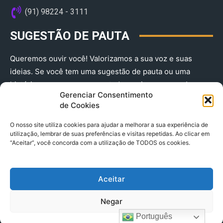
(91) 98224 - 3111
SUGESTÃO DE PAUTA
Queremos ouvir você! Valorizamos a sua voz e suas
ideias. Se você tem uma sugestão de pauta ou uma
história que merece ser contada, envie-nos agora!
Gerenciar Consentimento
(91) 98224 - 3111
de Cookies
O nosso site utiliza cookies para ajudar a melhorar a sua experiência de
utilização, lembrar de suas preferências e visitas repetidas. Ao clicar em
“Aceitar”, você concorda com a utilização de TODOS os cookies.
Aceitar
© 2025 A Província do Pará CNPJ: 04.901.141/0001-36 End .
Negar
Trav. Quintino Bocaiuva 2301, Ed. Rogério Fernandez – Sala
2701- Cremação – CEP 66045.315
Português