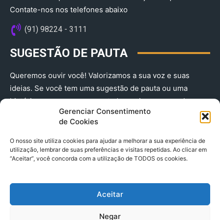
Contate-nos nos telefones abaixo
(91) 98224 - 3111
SUGESTÃO DE PAUTA
Queremos ouvir você! Valorizamos a sua voz e suas
ideias. Se você tem uma sugestão de pauta ou uma
história que merece ser contada, envie-nos agora!
Gerenciar Consentimento
(91) 98224 - 3111
de Cookies
O nosso site utiliza cookies para ajudar a melhorar a sua experiência de
utilização, lembrar de suas preferências e visitas repetidas. Ao clicar em
“Aceitar”, você concorda com a utilização de TODOS os cookies.
Aceitar
© 2025 A Província do Pará CNPJ: 04.901.141/0001-36 End .
Negar
Trav. Quintino Bocaiuva 2301, Ed. Rogério Fernandez – Sala