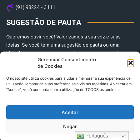
(91) 98224 - 3111
SUGESTÃO DE PAUTA
Queremos ouvir você! Valorizamos a sua voz e suas
ideias. Se você tem uma sugestão de pauta ou uma
história que merece ser contada, envie-nos agora!
Gerenciar Consentimento
(91) 98224 - 3111
de Cookies
O nosso site utiliza cookies para ajudar a melhorar a sua experiência de
utilização, lembrar de suas preferências e visitas repetidas. Ao clicar em
“Aceitar”, você concorda com a utilização de TODOS os cookies.
Aceitar
© 2025 A Província do Pará CNPJ: 04.901.141/0001-36 End .
Negar
Trav. Quintino Bocaiuva 2301, Ed. Rogério Fernandez – Sala
2701- Cremação – CEP 66045.315
Português