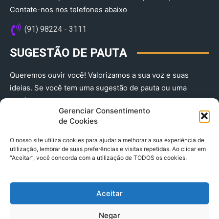
Contate-nos nos telefones abaixo
(91) 98224 - 3111
SUGESTÃO DE PAUTA
Queremos ouvir você! Valorizamos a sua voz e suas
ideias. Se você tem uma sugestão de pauta ou uma
história que merece ser contada, envie-nos agora!
Gerenciar Consentimento
(91) 98224 - 3111
de Cookies
O nosso site utiliza cookies para ajudar a melhorar a sua experiência de
utilização, lembrar de suas preferências e visitas repetidas. Ao clicar em
“Aceitar”, você concorda com a utilização de TODOS os cookies.
Aceitar
© 2025 A Província do Pará CNPJ: 04.901.141/0001-36 End .
Negar
Trav. Quintino Bocaiuva 2301, Ed. Rogério Fernandez – Sala