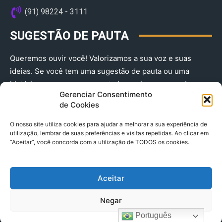
(91) 98224 - 3111
SUGESTÃO DE PAUTA
Queremos ouvir você! Valorizamos a sua voz e suas
ideias. Se você tem uma sugestão de pauta ou uma
história que merece ser contada, envie-nos agora!
Gerenciar Consentimento
(91) 98224 - 3111
de Cookies
O nosso site utiliza cookies para ajudar a melhorar a sua experiência de
utilização, lembrar de suas preferências e visitas repetidas. Ao clicar em
“Aceitar”, você concorda com a utilização de TODOS os cookies.
Aceitar
© 2025 A Província do Pará CNPJ: 04.901.141/0001-36 End .
Negar
Trav. Quintino Bocaiuva 2301, Ed. Rogério Fernandez – Sala
2701- Cremação – CEP 66045.315
Português