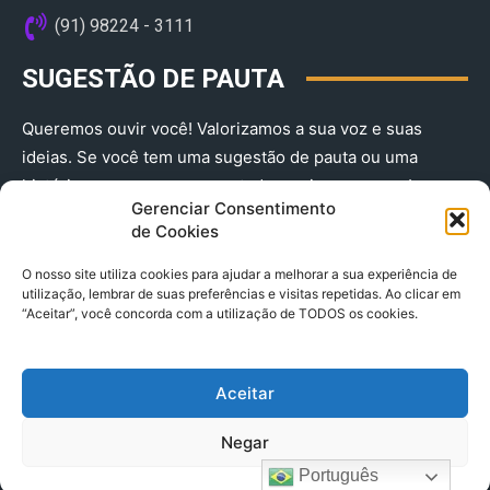
(91) 98224 - 3111
SUGESTÃO DE PAUTA
Queremos ouvir você! Valorizamos a sua voz e suas
ideias. Se você tem uma sugestão de pauta ou uma
história que merece ser contada, envie-nos agora!
Gerenciar Consentimento
(91) 98224 - 3111
de Cookies
O nosso site utiliza cookies para ajudar a melhorar a sua experiência de
utilização, lembrar de suas preferências e visitas repetidas. Ao clicar em
“Aceitar”, você concorda com a utilização de TODOS os cookies.
Aceitar
© 2025 A Província do Pará CNPJ: 04.901.141/0001-36 End .
Negar
Trav. Quintino Bocaiuva 2301, Ed. Rogério Fernandez – Sala
2701- Cremação – CEP 66045.315
Português