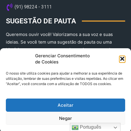
(91) 98224 - 3111
SUGESTÃO DE PAUTA
Queremos ouvir você! Valorizamos a sua voz e suas
ideias. Se você tem uma sugestão de pauta ou uma
história que merece ser contada, envie-nos agora!
Gerenciar Consentimento
(91) 98224 - 3111
de Cookies
O nosso site utiliza cookies para ajudar a melhorar a sua experiência de
utilização, lembrar de suas preferências e visitas repetidas. Ao clicar em
“Aceitar”, você concorda com a utilização de TODOS os cookies.
Aceitar
© 2025 A Província do Pará CNPJ: 04.901.141/0001-36 End .
Negar
Trav. Quintino Bocaiuva 2301, Ed. Rogério Fernandez – Sala
2701- Cremação – CEP 66045.315
Português