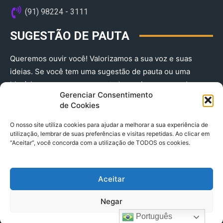
(91) 98224 - 3111
SUGESTÃO DE PAUTA
Queremos ouvir você! Valorizamos a sua voz e suas
ideias. Se você tem uma sugestão de pauta ou uma
história que merece ser contada, envie-nos agora!
Gerenciar Consentimento
(91) 98224 - 3111
de Cookies
O nosso site utiliza cookies para ajudar a melhorar a sua experiência de
utilização, lembrar de suas preferências e visitas repetidas. Ao clicar em
“Aceitar”, você concorda com a utilização de TODOS os cookies.
Aceitar
© 2025 A Província do Pará CNPJ: 04.901.141/0001-36 End .
Negar
Trav. Quintino Bocaiuva 2301, Ed. Rogério Fernandez – Sala
2701- Cremação – CEP 66045.315
Português