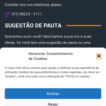
Contate-nos nos telefones abaixo
(91) 98224 - 3111
SUGESTÃO DE PAUTA
Queremos ouvir você! Valorizamos a sua voz e suas
ideias. Se você tem uma sugestão de pauta ou uma
história que merece ser contada, envie-nos agora!
Gerenciar Consentimento
(91) 98224 - 3111
de Cookies
O nosso site utiliza cookies para ajudar a melhorar a sua experiência de
utilização, lembrar de suas preferências e visitas repetidas. Ao clicar em
“Aceitar”, você concorda com a utilização de TODOS os cookies.
Aceitar
© 2025 A Província do Pará CNPJ: 04.901.141/0001-36 End .
Negar
Trav. Quintino Bocaiuva 2301, Ed. Rogério Fernandez – Sala