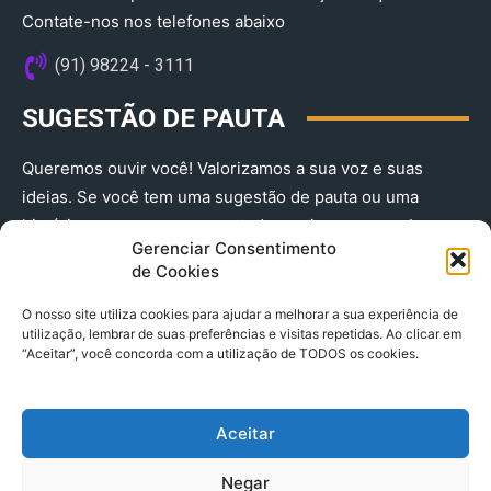
Contate-nos nos telefones abaixo
(91) 98224 - 3111
SUGESTÃO DE PAUTA
Queremos ouvir você! Valorizamos a sua voz e suas
ideias. Se você tem uma sugestão de pauta ou uma
história que merece ser contada, envie-nos agora!
Gerenciar Consentimento
(91) 98224 - 3111
de Cookies
O nosso site utiliza cookies para ajudar a melhorar a sua experiência de
utilização, lembrar de suas preferências e visitas repetidas. Ao clicar em
“Aceitar”, você concorda com a utilização de TODOS os cookies.
Aceitar
© 2025 A Província do Pará CNPJ: 04.901.141/0001-36 End .
Negar
Trav. Quintino Bocaiuva 2301, Ed. Rogério Fernandez – Sala