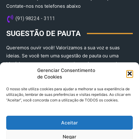
Contate-nos nos telefones abaixo
(91) 98224 - 3111
SUGESTÃO DE PAUTA
Queremos ouvir você! Valorizamos a sua voz e suas
ideias. Se você tem uma sugestão de pauta ou uma
história que merece ser contada, envie-nos agora!
Gerenciar Consentimento
(91) 98224 - 3111
de Cookies
O nosso site utiliza cookies para ajudar a melhorar a sua experiência de
utilização, lembrar de suas preferências e visitas repetidas. Ao clicar em
“Aceitar”, você concorda com a utilização de TODOS os cookies.
Aceitar
© 2025 A Província do Pará CNPJ: 04.901.141/0001-36 End .
Negar
Trav. Quintino Bocaiuva 2301, Ed. Rogério Fernandez – Sala