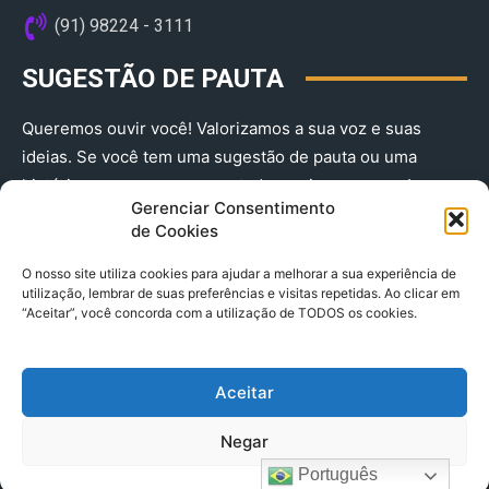
(91) 98224 - 3111
SUGESTÃO DE PAUTA
Queremos ouvir você! Valorizamos a sua voz e suas
ideias. Se você tem uma sugestão de pauta ou uma
história que merece ser contada, envie-nos agora!
Gerenciar Consentimento
(91) 98224 - 3111
de Cookies
O nosso site utiliza cookies para ajudar a melhorar a sua experiência de
utilização, lembrar de suas preferências e visitas repetidas. Ao clicar em
“Aceitar”, você concorda com a utilização de TODOS os cookies.
Aceitar
© 2025 A Província do Pará CNPJ: 04.901.141/0001-36 End .
Negar
Trav. Quintino Bocaiuva 2301, Ed. Rogério Fernandez – Sala
2701- Cremação – CEP 66045.315
Português