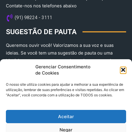
Contate-nos nos telefones abaixo
(91) 98224 - 3111
SUGESTÃO DE PAUTA
Queremos ouvir você! Valorizamos a sua voz e suas
ideias. Se você tem uma sugestão de pauta ou uma
história que merece ser contada, envie-nos agora!
Gerenciar Consentimento
(91) 98224 - 3111
de Cookies
O nosso site utiliza cookies para ajudar a melhorar a sua experiência de
utilização, lembrar de suas preferências e visitas repetidas. Ao clicar em
“Aceitar”, você concorda com a utilização de TODOS os cookies.
Aceitar
© 2025 A Província do Pará CNPJ: 04.901.141/0001-36 End .
Negar
Trav. Quintino Bocaiuva 2301, Ed. Rogério Fernandez – Sala